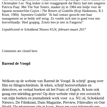
Christopher Lee. Nog leuker is het vraaggesprek dat Barry had met zangeres
Patricia Paay. Met The Star Sisters, maakte zij in 1984 een liedje voor de
Japanse monsterfilm G
ojira / The Return of Godzilla
(Koji Hashimoto, R.J.
Kizer, 1984).
Sayonara Godzilla
! ‘Ik had contact gezocht met haar
management en ze belde zelf terug. Ze voelde zich niet te goed voor een
horrorblaadje. Heel grappig. Zoiets lees je niet in Fangoria!’
Gepubliceerd in Schokkend Nieuws #124, februari-maart 2017
Comments are closed here.
Barend de Voogd
Welkom op de website van Barend de Voogd. Ik schrijf graag over
film en filmgeschiedenis. Ik teken, schrijf horrorverhalen en
detectives, en vertaal boeken uit het Frans of Engels. Ik kom ook
graag een inleiding geven! Op deze website vind je een overzicht
van mijn boeken en journalistiek werk voor o.a. NU.nl, Schokkend
Nieuws, De Filmkrant, Dans Magazine, Preview, Filmvalley en One
World. De tekeningen zijn te koop. Stuur me voor informatie een