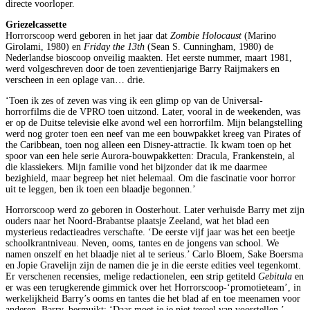
directe voorloper.
Griezelcassette
Horrorscoop werd geboren in het jaar dat
Zombie Holocaust
(Marino
Girolami, 1980) en
Friday the 13th
(Sean S. Cunningham, 1980) de
Nederlandse bioscoop onveilig maakten. Het eerste nummer, maart 1981,
werd volgeschreven door de toen zeventienjarige Barry Raijmakers en
verscheen in een oplage van… drie.
‘Toen ik zes of zeven was ving ik een glimp op van de Universal-
horrorfilms die de VPRO toen uitzond. Later, vooral in de weekenden, was
er op de Duitse televisie elke avond wel een horrorfilm. Mijn belangstelling
werd nog groter toen een neef van me een bouwpakket kreeg van Pirates of
the Caribbean, toen nog alleen een Disney-attractie. Ik kwam toen op het
spoor van een hele serie Aurora-bouwpakketten: Dracula, Frankenstein, al
die klassiekers. Mijn familie vond het bijzonder dat ik me daarmee
bezighield, maar begreep het niet helemaal. Om die fascinatie voor horror
uit te leggen, ben ik toen een blaadje begonnen.’
Horrorscoop werd zo geboren in Oosterhout. Later verhuisde Barry met zijn
ouders naar het Noord-Brabantse plaatsje Zeeland, wat het blad een
mysterieus redactieadres verschafte. ‘De eerste vijf jaar was het een beetje
schoolkrantniveau. Neven, ooms, tantes en de jongens van school. We
namen onszelf en het blaadje niet al te serieus.’ Carlo Bloem, Sake Boersma
en Jopie Gravelijn zijn de namen die je in die eerste edities veel tegenkomt.
Er verschenen recensies, melige redactionelen, een strip getiteld
Gebitula
en
er was een terugkerende gimmick over het Horrorscoop-‘promotieteam’, in
werkelijkheid Barry’s ooms en tantes die het blad af en toe meenamen voor
anderen. Barry, besmuikt: ‘Daar moet je je niet teveel van voorstellen.’