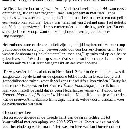
De Nederlandse horrorregisseur Wim Vink beschreef in mei 1991 zijn eerste
ontmoeting, tijdens een regenbui, met ´een jongeman met fiets, lange
regenjas, zuidwester muts, koud, héél koud, nat, héél nat, extreem nat gelijk
een verdronken zombie.´ Barry was helemaal van Zeeland naar Tiel gefietst
om Vink te interviewen, de cassetterecorder onder de bagagedrager. En een
stapeltje Horrorscoop, want die kon hij mooi even bij de abonnees
langsbrengen!
Het enthousiasme en de creativiteit zijn nog altijd inspirerend. Horrorscoop
publiceerde de eerste jaren bijvoorbeeld ook een horrorkalender en in 1984
werden de abonnees (‘enkele tientallen, toen nog’) getrakteerd op een heuse
griezelcassette! ‘Wat daar op stond? Wat soundtracks, herinner ik me. We
hadden ook zelf wat sketches gemaakt en een kort hoorspel.’
‘Er was verder helemaal niets in Nederland. Zeker in de eerste jaren was ik
aangewezen op de krant en de openbare bibliotheek. In Breda had je wat
gespecialiseerde zaken, waar ik wel eens tijdschriften kon vinden.’ Barry las
onder meer
Fangoria
en het Franse
l’Écran Fantastique,´
maar ik had al
snel voor mezelf bepaald dat ik geen Nederlandse versie van
Fangoria
of
Famous Monsters of Filmland
wilde maken. Natuurlijk moet je wel melden
wat de nieuwe Amerikaanse films zijn, maar ik wilde vooral aandacht voor
de Nederlandse verhalen.’
Christopher Lee
Horrorscoop groeide in de tweede helft van de jaren tachtig uit tot
kwartaalblad met een oplage van 200 à 250 stuks. Zwart-wit en tot vlak
voor het einde op A5-formaat. ‘Het was een idee van Jan Doense om het