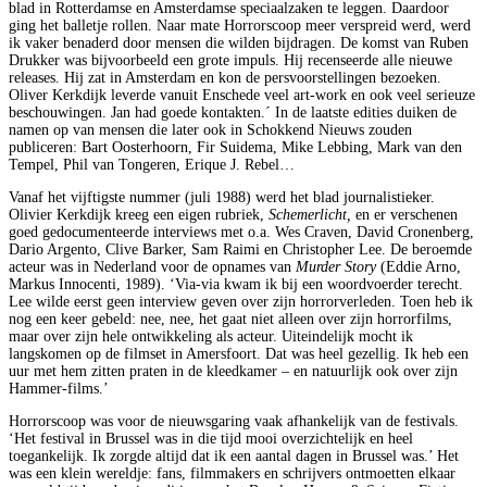
blad in Rotterdamse en Amsterdamse speciaalzaken te leggen. Daardoor
ging het balletje rollen. Naar mate Horrorscoop meer verspreid werd, werd
ik vaker benaderd door mensen die wilden bijdragen. De komst van Ruben
Drukker was bijvoorbeeld een grote impuls. Hij recenseerde alle nieuwe
releases. Hij zat in Amsterdam en kon de persvoorstellingen bezoeken.
Oliver Kerkdijk leverde vanuit Enschede veel art-work en ook veel serieuze
beschouwingen. Jan had goede kontakten.´ In de laatste edities duiken de
namen op van mensen die later ook in Schokkend Nieuws zouden
publiceren: Bart Oosterhoorn, Fir Suidema, Mike Lebbing, Mark van den
Tempel, Phil van Tongeren, Erique J. Rebel…
Vanaf het vijftigste nummer (juli 1988) werd het blad journalistieker.
Olivier Kerkdijk kreeg een eigen rubriek,
Schemerlicht,
en er verschenen
goed gedocumenteerde interviews met o.a. Wes Craven, David Cronenberg,
Dario Argento, Clive Barker, Sam Raimi en Christopher Lee. De beroemde
acteur was in Nederland voor de opnames van
Murder Story
(Eddie Arno,
Markus Innocenti, 1989). ‘Via-via kwam ik bij een woordvoerder terecht.
Lee wilde eerst geen interview geven over zijn horrorverleden. Toen heb ik
nog een keer gebeld: nee, nee, het gaat niet alleen over zijn horrorfilms,
maar over zijn hele ontwikkeling als acteur. Uiteindelijk mocht ik
langskomen op de filmset in Amersfoort. Dat was heel gezellig. Ik heb een
uur met hem zitten praten in de kleedkamer – en natuurlijk ook over zijn
Hammer-films.’
Horrorscoop was voor de nieuwsgaring vaak afhankelijk van de festivals.
‘Het festival in Brussel was in die tijd mooi overzichtelijk en heel
toegankelijk. Ik zorgde altijd dat ik een aantal dagen in Brussel was.’ Het
was een klein wereldje: fans, filmmakers en schrijvers ontmoetten elkaar