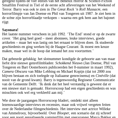
geregeld tijdens de vier edities van het Benelux Horror & Science-Fiction
Smalfilm Festival in Tiel of de eerste acht afleveringen van het Weekend of
Terror. Barry was ook te zien in
The Great Rock ’n Roll Massacre
, een
horrorfilmpje van Jan Doense en Phil van Tongeren uit 1987. Je ziet hem in
de scène zijn horrorblaadje verkopen – waarna een gek hem aan het bajonet
rijgt.
Sayonara!
Het laatste nummer verscheen in juli 1992. ‘The End’ stond er op de zwarte
cover. ‘Het ging heel goed – meer abonnees, leuke interviews, goede
artikelen – maar het was lastig om het ernaast te blijven doen. Ik studeerde
geschiedenis en ging werken bij de Haagse Courant. Ik moest een keuze
maken, maar wel in de hoop dat iemand het zou voortzetten.’
Dat gebeurde gelukkig: het slotnummer kondigde de geboorte aan van maar
liefst drie nieuwe genrefilmbladen:
Schokkend Nieuws
(Jan Doense, Phil van
Tongeren en Bart Oosterhoorn publiceerden het 0-nummer in maart 1992),
Camera Obscura
van Mike Lebbing en Michael Kopijn (dat tot 2000 zou
blijven bestaan en zich toelegde op Italiaanse genrecinema) en
Cinéville
(dat
nooit van de grond kwam). Barry is tegenwoordig Regisseur Communicatie
van de Gemeente Delft. ‘Ik denk dat het heel verstandig is geweest dat er
een nieuwe start is gemaakt. Horrorscoop had een eigen geschiedenis en was
misschien ook wel erg verkleefd aan mij.’
Wie door de jaargangen Horrorscoop bladert, ontdekt niet alleen
lezenswaardige interviews en recensies, maar ook vrijwel vergeten feiten
over de Nederlandse filmgeschiedenis. Het interview met actrice Willeke
van Ammelrooy, bijvoorbeeld. Over
Blooper
, een scenario dat zij schreef
voor een nooit gerealiseerde vampierfilm met operazanger Marco Bakker en