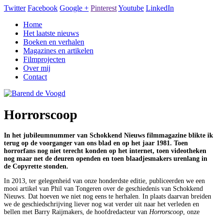
Twitter
Facebook
Google +
Pinterest
Youtube
LinkedIn
Home
Het laatste nieuws
Boeken en verhalen
Magazines en artikelen
Filmprojecten
Over mij
Contact
Horrorscoop
In het jubileumnummer van Schokkend Nieuws filmmagazine blikte ik
terug op de voorganger van ons blad en op het jaar 1981. Toen
horrorfans nog niet terecht konden op het internet, toen videotheken
nog maar net de deuren openden en toen blaadjesmakers urenlang in
de Copyrette stonden.
In 2013, ter gelegenheid van onze honderdste editie, publiceerden we een
mooi artikel van Phil van Tongeren over de geschiedenis van Schokkend
Nieuws. Dat hoeven we niet nog eens te herhalen. In plaats daarvan breiden
we de geschiedschrijving liever nog wat verder uit naar het verleden en
bellen met Barry Raijmakers, de hoofdredacteur van
Horrorscoop
, onze